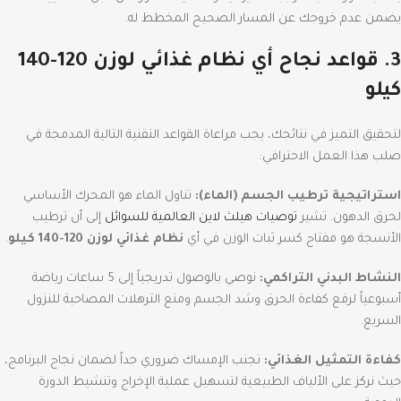
يضمن عدم خروجك عن المسار الصحيح المخطط له.
3. قواعد نجاح أي نظام غذائي لوزن 120-140
كيلو
لتحقيق التميز في نتائجك، يجب مراعاة القواعد التقنية التالية المدمجة في
صلب هذا العمل الاحترافي:
استراتيجية ترطيب الجسم (الماء):
تناول الماء هو المحرك الأساسي
لحرق الدهون.
تشير
توصيات هيلث لاين العالمية للسوائل
إلى أن ترطيب
الأنسجة هو مفتاح كسر ثبات الوزن في أي
نظام غذائي لوزن 120-140 كيلو
.
النشاط البدني التراكمي:
نوصي بالوصول تدريجياً إلى 5 ساعات رياضة
أسبوعياً لرفع كفاءة الحرق وشد الجسم ومنع الترهلات المصاحبة للنزول
السريع.
كفاءة التمثيل الغذائي:
تجنب الإمساك ضروري جداً لضمان نجاح البرنامج،
حيث نركز على الألياف الطبيعية لتسهيل عملية الإخراج وتنشيط الدورة