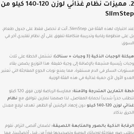
2. مميزات نظام غذائي لوزن 120-140 كيلو من
SlimStep
عند اختيارك لهذه الفئة من SlimStep، أنت لا تحصل فقط على جدول طعام،
بل على منظومة رقابية وتدريبية متكاملة تتفوق على أي نظام تقليدي آخر في
السوق:
هيكلة الوجبات الذكية (3 وجبات + سناك):
تشتمل الخطة على ثلاث
وجبات رئيسية مشبعة بالإضافة إلى وجبة خفيفة.
هذا التوزيع يضمن بقاء
مستويات السكر في الدم مستقرة، مما يمنع نوبات الجوع المفاجئة التي تعتبر
العدو الأول لأي حمية غذائية في هذه الفئة الوزنية.
خطة التمارين المتدرجة والآمنة:
ممارسة الرياضة لوزن فوق 120 كيلو
تتطلب حذراً شديداً لحماية المفاصل، لذا صممنا تمارين تتوافق مع
نظام
غذائي لوزن 120-140 كيلو
دون إجهاد الركبتين أو الظهر، تهدف لرفع معدل
الحرق بذكاء.
الرقابة الذكية بالصور والمتابعة اللصيقة:
لضمان أقصى التزام، نقوم
بطلب صور مفاجئة لوجباتك اليومية وتصحيحها فوراً من قبل أخصائيينا، مما