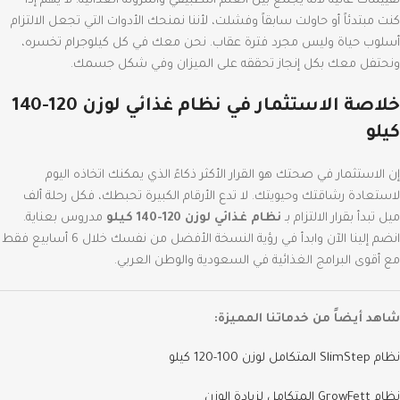
تقييمات عالية لأنه يجمع بين العلم التطبيقي والمرونة الغذائية.
لا يهم إذا
كنت مبتدئاً أو حاولت سابقاً وفشلت، لأننا نمنحك الأدوات التي تجعل الالتزام
أسلوب حياة وليس مجرد فترة عقاب.
نحن معك في كل كيلوجرام تخسره،
ونحتفل معك بكل إنجاز تحققه على الميزان وفي شكل جسمك.
خلاصة الاستثمار في نظام غذائي لوزن 120-140
كيلو
إن الاستثمار في صحتك هو القرار الأكثر ذكاءً الذي يمكنك اتخاذه اليوم
لاستعادة رشاقتك وحيويتك.
لا تدع الأرقام الكبيرة تحبطك، فكل رحلة ألف
ميل تبدأ بقرار الالتزام بـ
نظام غذائي لوزن 120-140 كيلو
مدروس بعناية.
انضم إلينا الآن وابدأ في رؤية النسخة الأفضل من نفسك خلال 6 أسابيع فقط
مع أقوى البرامج الغذائية في السعودية والوطن العربي.
شاهد أيضاً من خدماتنا المميزة:
نظام SlimStep المتكامل لوزن 100-120 كيلو
نظام GrowFett المتكامل لزيادة الوزن