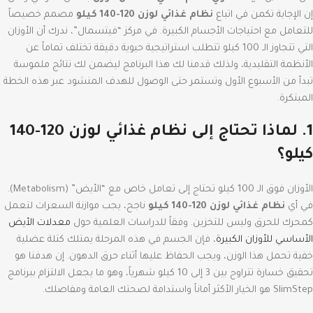
إن الإجابة تكمن في اتباع
نظام غذائي لوزن 120-140 كيلو
مصمم خصيصاً
للتعامل مع احتياجات الأجسام الكبيرة.
في مركز “فيتسمال”، ندرك أن الأوزان
التي تتجاوز الـ 100 كيلو تتطلب استراتيجية حيوية دقيقة تختلف تماماً عن
الأنظمة التقليدية، ولذلك قدمنا لك هذا البرنامج ليضمن لك نتائج ملموسة
تبدأ من الأسبوع الأول وتستمر حتى الوصول للهدف المنشود عبر هذه الخطة
المبتكرة.
1. لماذا تحتاج إلى نظام غذائي لوزن 120-140
كيلو؟
الأوزان فوق الـ 100 كيلو تحتاج إلى تعامل خاص مع “الأيض” (Metabolism).
في أي
نظام غذائي لوزن 120-140 كيلو
ناجح، يجب موازنة السعرات لتعمل
كمحرك للحرق وليس للتخزين.
وفقاً للدراسات العلمية حول
معدلات الأيض
الأساسي للأوزان الكبيرة
، فإن الجسم في هذه المرحلة يمتلك كتلة عضلية
خفية تحمل هذا الوزن، ويجب الحفاظ عليها أثناء حرق الدهون.
إن هدفنا هو
تحقيق خسارة تتراوح بين 3 إلى 10 كيلو شهرياً، وهو ما يجعل الالتزام ببرنامج
SlimStep هو الخيار الأكثر أماناً واستدامة لصحتك العامة ومفاصلك.