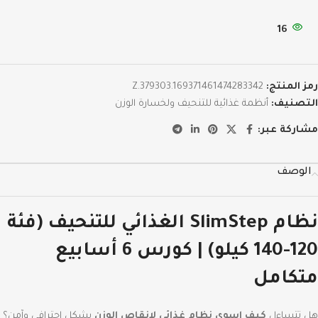
16
رمز المنتج:
Z.379303.169371461474283342
التصنيف:
أنظمة غذائية للتنحيف ولخسارة الوزن
مشاركة عبر:
الوصف
نظام SlimStep الغذائي للتنحيف (فئة
120-140 كيلو) | كورس 6 أسابيع
متكامل
هل تتساءل
كيف اسوي نظام غذائي لانقاص الوزن
بشكل احترافي وآمن؟