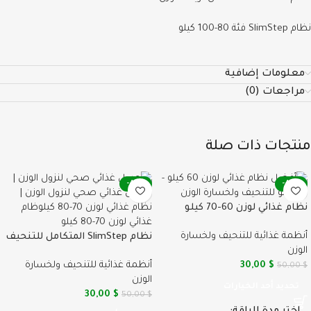
نظام SlimStep فئة 80-100 كيلو
معلومات إضافية
مراجعات (0)
منتجات ذات صلة
-40%
-40%
نظام غذائي لوزن 60-70 كيلو
للتنحيف | كورس 7 أسابيع
أنظمة غذائية للتنحيف ولخسارة
SlimStep
نظام SlimStep المتكامل للتنحيف
الوزن
(فئة 70-80 كيلو) | كورس 6
$
30,00
أنظمة غذائية للتنحيف ولخسارة
$
50,00
أسابيع
الوزن
تحديد أحد الخيارات
30,00
$
50,00
$