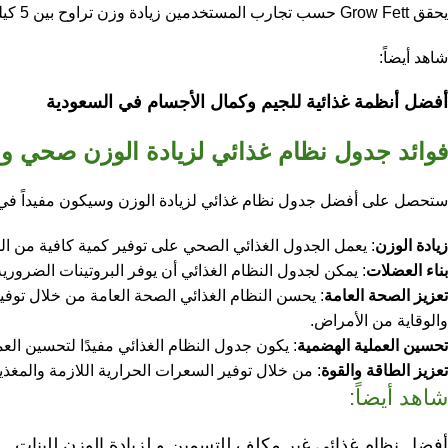
يحقق Grow Fett حسب تجارب المستخدمين زيادة وزن تراوح بين 5 كيلو إلى 8 كغ، وهي نتيجة مذهلة بالمقارنة مع تكلفة البرنامج المنخفضة ونسبة الأمان العالية عند الاستخدام المنتظم.
شاهد أيضاً:
أفضل أنظمة غذائية للجيم وكمال الأجسام في السعودية
فوائد جدول نظام غذائي لزيادة الوزن صحي 
ستحصل على أفضل جدول نظام غذائي لزيادة الوزن وسيكون مفيداً في تح
زيادة الوزن
: يعمل الجدول الغذائي الصحي على توفير كمية كافية من ال
بناء العضلات
: يمكن لجدول النظام الغذائي أن يوفر البروتينات الضرورية
تعزيز الصحة العامة
: يحسن النظام الغذائي الصحة العامة من خلال توفير
والوقاية من الأمراض.
تحسين العملية الهضمية
: يكون جدول النظام الغذائي مفيدًا لتحسين العم
تعزيز الطاقة والقوة
: من خلال توفير السعرات الحرارية اللازمة والمغذ
شاهد أيضاً:
أفضل نظام غذائي غير مكلف للتسمين و لزيادة الوزن للبنات