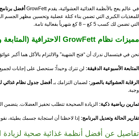
في عالم يعج بالأنظمة الغذائية العشوائية، يقدم GrowFett
أفضل برنامج 
للمغذيات الكبرى التي تضمن بناء كتلة عضلية وتحسين مظهر الجسم الع
التي تضمن لك كسب 5 كغ – 8 كغ شهرياً بفعالية تامة.
مميزات نظام GrowFett الاحترافية (المتابعة والالتزام)
نحن في فيتسمال ندرك أن “فتح الشهية” والالتزام بالأكل هما أكبر عوائق
المتابعة الأسبوعية الدقيقة:
لن تترك وحيداً؛ ستحصل على إجابات لجميع 
الرقابة العشوائية بالصور:
لضمان التزامك بـ
أفضل جدول نظام غذائي لز
وجبة.
تمارين رياضية ذكية:
الزيادة الصحيحة تتطلب تحفيز العضلات. يتضمن البرنامج تمارين لمدة 10 إلى 15 دقيقة يومياً، مصممة لتحويل السعرات الإضاف
تقارير الحالة وتعديل البرنامج:
إذا لاحظنا أن استجابة جسمك بطيئة، نقوم 
تفاصيل عن أفضل أنظمة غذائية صحية لزيادة ا