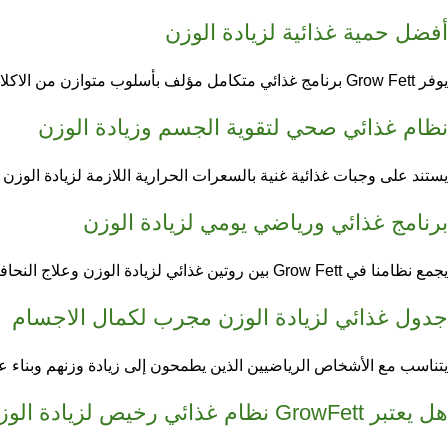
أفضل حمية غذائية لزيادة الوزن
يوفر Grow Fett برنامج غذائي متكامل مؤلف بأسلوب متوازن من
الاكل
نظام غذائي صحي لتقوية الجسم وزيادة الوزن
يستند على وجبات غذائية غنية بالسعرات الحرارية اللازمة لزيادة الوزن
برنامج غذائي ورياضي يومي لزيادة الوزن
يجمع نظامنا في Grow Fett بين روتين غذائي لزيادة الوزن وعلاج النحافة عبر مكونات الخضار والفاكهة واللحوم والأسماك، بالإضافة إلى تقديم دليل متكامل لممارسة الرياضة مدة لا تقل عن 10 دقائق يومياً.
جدول غذائي لزيادة الوزن مجرب لكمال الاجسام
يتناسب مع الأشخاص الرياضيين الذين يطمحون إلى زيادة وزنهم وبناء عضلا
هل يعتبر GrowFett نظام غذائي رخيص لزيادة الوزن؟