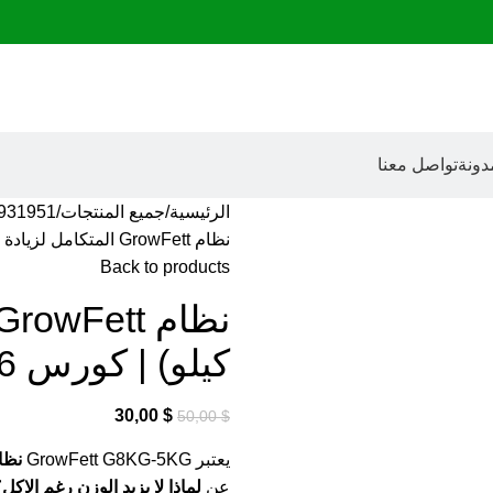
دونة
تواصل معنا
الرئيسية
جميع المنتجات
931951
نظام GrowFett المتكامل لزيادة الوزن (فئة 5-8 كيلو) | كورس 6 أسابيع
Back to products
كيلو) | كورس 6 أسابيع
30,00
$
50,00
$
يعتبر GrowFett G8KG-5KG
نظا
عن
لماذا لا يزيد الوزن رغم الاكل